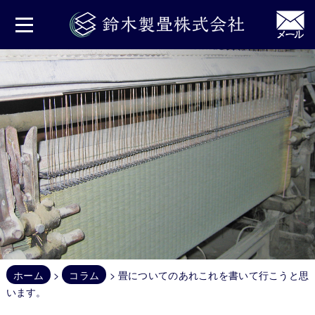
鈴
木
製
畳
株
式
会
社
ホ
ー
ム
お
問
合
せ
ホーム
>
コラム
> 畳についてのあれこれを書いて行こうと思
お
います。
知