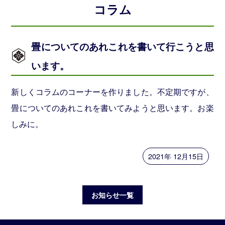
ら
コラム
せ
畳についてのあれこれを書いて行こうと思
施
工
います。
実
績
新しくコラムのコーナーを作りました。不定期ですが、
畳についてのあれこれを書いてみようと思います。お楽
コ
ラ
しみに。
ム
2021年 12月15日
鈴
木
製
畳
の
お知らせ一覧
製
品
情
報